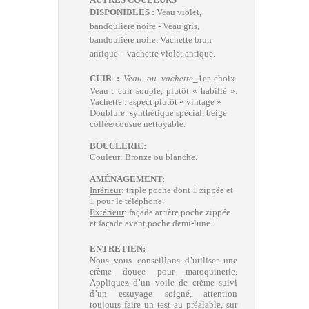
DISPONIBLES :
Veau violet,
bandoulière noire - Veau gris,
bandoulière noire.
Vachette brun
antique – vachette violet antique.
CUIR
:
Veau ou vachette
1er choix.
Veau : cuir souple, plutôt « habillé ».
Vachette : aspect plutôt « vintage »
Doublure: synthétique spécial, beige
collée/cousue nettoyable.
BOUCLERIE:
Couleur: Bronze ou blanche.
AMÉNAGEMENT:
Inrérieur
: triple poche dont 1 zippée et
1 pour le téléphone.
Extérieur
: façade arrière poche zippée
et façade avant poche demi-lune.
ENTRETIEN:
Nous vous conseillons d’utiliser une
crème douce pour maroquinerie.
Appliquez d’un voile de crème suivi
d’un essuyage soigné, attention
toujours faire un test au préalable, sur