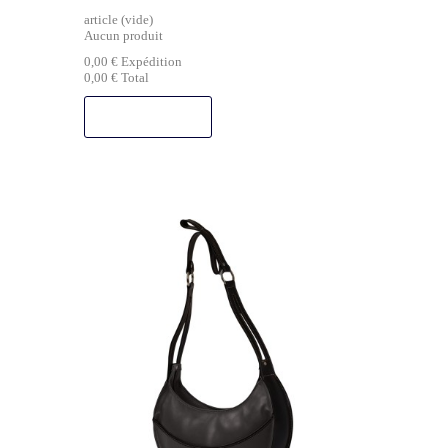
article
(vide)
Aucun produit
0,00 €
Expédition
0,00 €
Total
COMMANDER