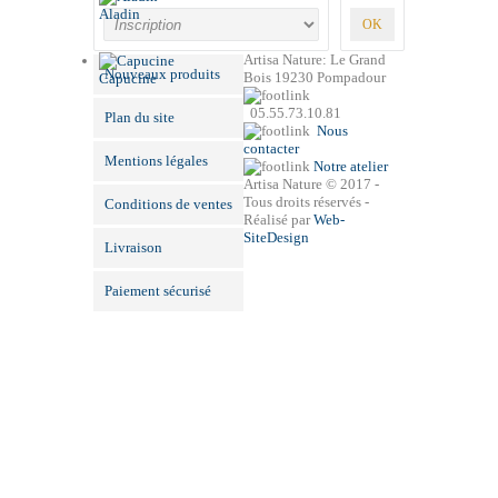
Aladin
Artisa Nature: Le Grand
Nouveaux produits
Bois 19230 Pompadour
Capucine
05.55.73.10.81
Plan du site
Nous
contacter
Mentions légales
Notre atelier
Artisa Nature © 2017 -
Tous droits réservés -
Conditions de ventes
Réalisé par
Web-
SiteDesign
Livraison
Paiement sécurisé