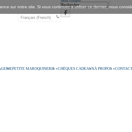
Mon compte
ence sur notre site. Si vous continuez à utiliser ce dernier, nous consid
GERIE
PETITE MAROQUINERIE
»
CHÈQUES CADEAUX
À PROPOS
»
CONTAC