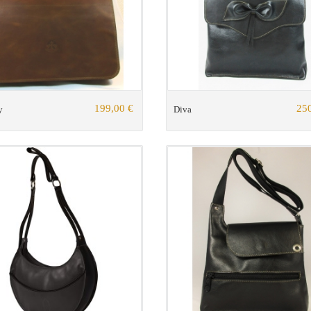
199,00 €
250
y
Diva