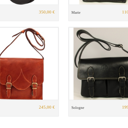
350,00 €
110
Marie
245,00 €
199
Sologne