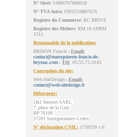
N° Siret:
51886767600018
N° TVA Intra
: FR02518867676
Registre du Commerce
: RC BRIVE
Registre des Métiers
: RM 19 APRM
1512
Responsable de la publication:
BRISON Francis
-
Email:
contact@maroquinerie-francis-de-
beyssac.com
-
Tél:
05.55.73.10.81
Conception du site:
Web-SiteDesign
-
Email:
contact@web-sitedesign.fr
Hébergeur:
1&1 Internet SARL
7, place de la Gare
BP 70109
57201 Sarreguemines Cedex
N° déclaration CNIL:
1728559 v 0