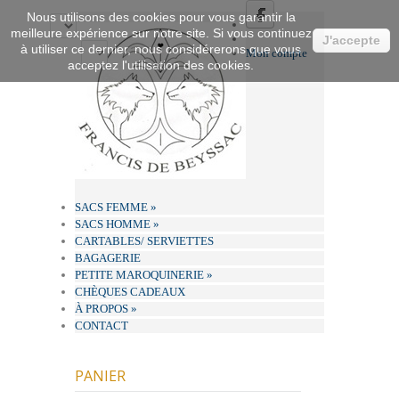
Nous utilisons des cookies pour vous garantir la
meilleure expérience sur notre site. Si vous continuez
J'accepte
à utiliser ce dernier, nous considérerons que vous
Mon compte
acceptez l'utilisation des cookies.
SACS FEMME
»
SACS HOMME
»
CARTABLES/ SERVIETTES
BAGAGERIE
PETITE MAROQUINERIE
»
CHÈQUES CADEAUX
À PROPOS
»
CONTACT
PANIER