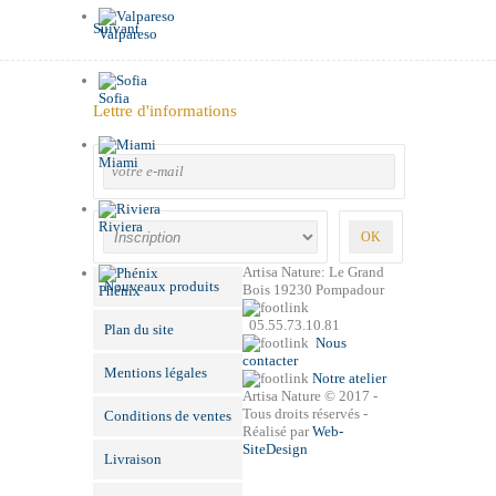
Suivant
Valpareso
Sofia
Lettre d'informations
Miami
Riviera
Artisa Nature: Le Grand
Nouveaux produits
Bois 19230 Pompadour
Phénix
05.55.73.10.81
Plan du site
Nous
contacter
Mentions légales
Notre atelier
Artisa Nature © 2017 -
Tous droits réservés -
Conditions de ventes
Réalisé par
Web-
SiteDesign
Livraison