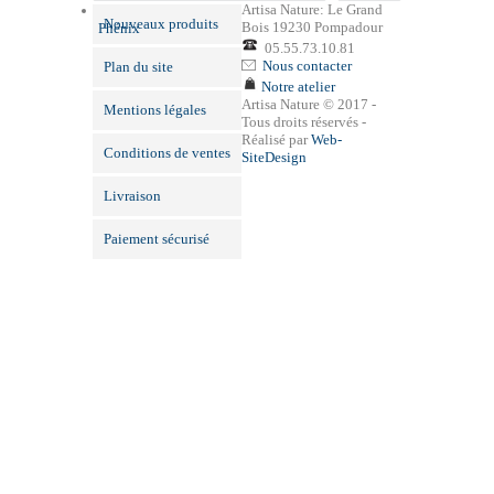
Artisa Nature: Le Grand
Nouveaux produits
Bois 19230 Pompadour
Phénix
05.55.73.10.81
Nous contacter
Plan du site
Notre atelier
Artisa Nature © 2017 -
Mentions légales
Tous droits réservés -
Réalisé par
Web-
Conditions de ventes
SiteDesign
Livraison
Paiement sécurisé